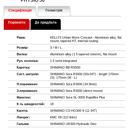
PHYSIO 50
Специфікація
Геометрія
Порівняти
Де придбати
Рама:
KELLYS Urban Move Concept - Aluminium alloy, flat
mount, tapered HT, internal routing
Розмір:
S / M / L
Вилка:
Aluminium alloy (1.5 tapered steerer), flat mount
Рул. колонка:
1.5 semi-integrated
Каретка:
SHIMANO BB-RS500
Сист. шатунів:
SHIMANO Sora R3000 (50x34T) - length 170mm
(S), 175mm (M - L)
П.перемикач:
SHIMANO Sora R3000 (34.9mm)
З.перемикач:
SHIMANO Sora R3000 (direct mount)
Манетки:
SHIMANO Sora SL-3000 Rapidfire Plus
К-ть швидкостей:
18
Касета:
SHIMANO CS-HG300-9 (11-34T)
Ланцюг:
KMC X9 (112 links)
Гальма:
SHIMANO UR300 Hydraulic Disc