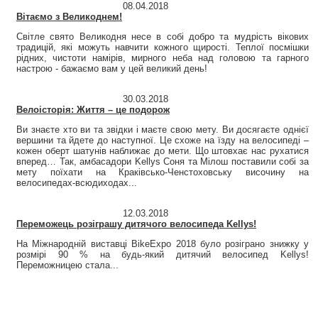
08.04.2018
Вітаємо з Великоднем!
Світле свято Великодня несе в собі добро та мудрість вікових
традицій, які можуть навчити кожного щирості. Теплої посмішки
рідних, чистоти намірів, мирного неба над головою та гарного
настрою - бажаємо вам у цей великий день!
30.03.2018
Велоісторія: Життя – це подорож
Ви знаєте хто ви та звідки і маєте свою мету. Ви досягаєте однієї
вершини та йдете до наступної. Це схоже на їзду на велосипеді –
кожен оберт шатунів наближає до мети. Що штовхає нас рухатися
вперед… Так, амбасадори Kellys Соня та Мілош поставили собі за
мету поїхати на Краківсько-Ченстоховську височину на
велосипедах-всюдиходах...
12.03.2018
Переможець розіграшу дитячого велосипеда Kellys!
На Міжнародній виставці BikeExpo 2018 було розіграно знижку у
розмірі 90 % на будь-який дитячий велосипед Kellys!
Переможницею стала...