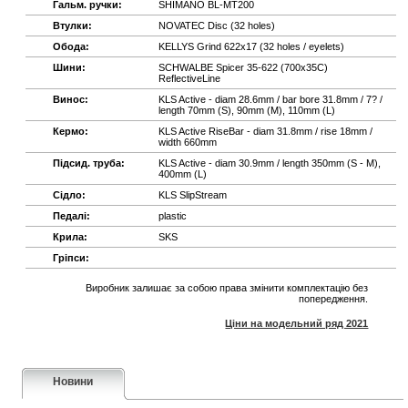
Гальм. ручки:
SHIMANO BL-MT200
Втулки:
NOVATEC Disc (32 holes)
Обода:
KELLYS Grind 622x17 (32 holes / eyelets)
Шини:
SCHWALBE Spicer 35-622 (700x35C)
ReflectiveLine
Винос:
KLS Active - diam 28.6mm / bar bore 31.8mm / 7? /
length 70mm (S), 90mm (M), 110mm (L)
Кермо:
KLS Active RiseBar - diam 31.8mm / rise 18mm /
width 660mm
Підсид. труба:
KLS Active - diam 30.9mm / length 350mm (S - M),
400mm (L)
Сідло:
KLS SlipStream
Педалі:
plastic
Крила:
SKS
Гріпси:
Виробник залишає за собою права змінити комплектацію без
попередження.
Ціни на модельний ряд 2021
Новини