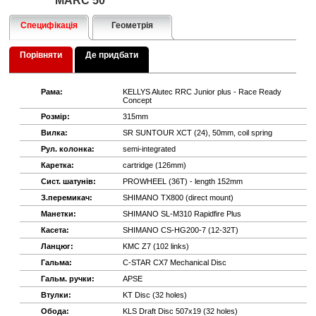
MARC 50
Специфікація
Геометрія
Порівняти
Де придбати
Рама:
KELLYS Alutec RRC Junior plus - Race Ready
Concept
Розмір:
315mm
Вилка:
SR SUNTOUR XCT (24), 50mm, coil spring
Рул. колонка:
semi-integrated
Каретка:
cartridge (126mm)
Сист. шатунів:
PROWHEEL (36T) - length 152mm
З.перемикач:
SHIMANO TX800 (direct mount)
Манетки:
SHIMANO SL-M310 Rapidfire Plus
Касета:
SHIMANO CS-HG200-7 (12-32T)
Ланцюг:
KMC Z7 (102 links)
Гальма:
C-STAR CX7 Mechanical Disc
Гальм. ручки:
APSE
Втулки:
KT Disc (32 holes)
Обода:
KLS Draft Disc 507x19 (32 holes)