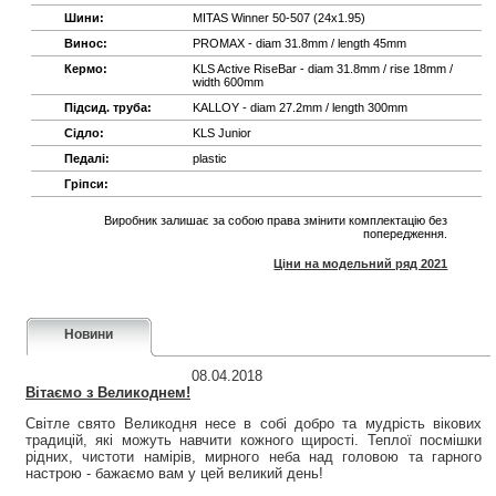
Шини:
MITAS Winner 50-507 (24x1.95)
Винос:
PROMAX - diam 31.8mm / length 45mm
Кермо:
KLS Active RiseBar - diam 31.8mm / rise 18mm /
width 600mm
Підсид. труба:
KALLOY - diam 27.2mm / length 300mm
Сідло:
KLS Junior
Педалі:
plastic
Гріпси:
Виробник залишає за собою права змінити комплектацію без
попередження.
Ціни на модельний ряд 2021
Новини
08.04.2018
Вітаємо з Великоднем!
Світле свято Великодня несе в собі добро та мудрість вікових
традицій, які можуть навчити кожного щирості. Теплої посмішки
рідних, чистоти намірів, мирного неба над головою та гарного
настрою - бажаємо вам у цей великий день!