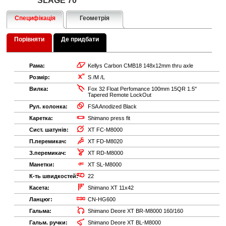
SLAGE 70
Специфікація
Геометрія
Порівняти
Де придбати
Рама:
Kellys Carbon CMB18 148x12mm thru axle
Розмір:
S /M /L
Вилка:
Fox 32 Float Perfomance 100mm 15QR 1.5"
Tapered Remote LockOut
Рул. колонка:
FSA Anodized Black
Каретка:
Shimano press fit
Сист. шатунів:
XT FC-M8000
П.перемикач:
XT FD-M8020
З.перемикач:
XT RD-M8000
Манетки:
XT SL-M8000
К-ть швидкостей:
22
Касета:
Shimano XT 11x42
Ланцюг:
CN-HG600
Гальма:
Shimano Deore XT BR-M8000 160/160
Гальм. ручки:
Shimano Deore XT BL-M8000