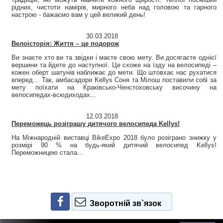
рідних, чистоти намірів, мирного неба над головою та гарного
настрою - бажаємо вам у цей великий день!
30.03.2018
Велоісторія: Життя – це подорож
Ви знаєте хто ви та звідки і маєте свою мету. Ви досягаєте однієї
вершини та йдете до наступної. Це схоже на їзду на велосипеді –
кожен оберт шатунів наближає до мети. Що штовхає нас рухатися
вперед… Так, амбасадори Kellys Соня та Мілош поставили собі за
мету поїхати на Краківсько-Ченстоховську височину на
велосипедах-всюдиходах...
12.03.2018
Переможець розіграшу дитячого велосипеда Kellys!
На Міжнародній виставці BikeExpo 2018 було розіграно знижку у
розмірі 90 % на будь-який дитячий велосипед Kellys!
Переможницею стала...
Зворотній зв`язок