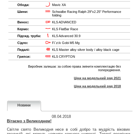
Обода:
Mavic XA
Шини:
Schwalbe Racing Ralph 29"x2.25" Performance
folding
Винос:
KLS ADVANCED
Кермо:
KLS FlatBar Race
Підсид. труба:
KLS Advanced 30.9
Сідло:
Fi`zi:k Gobi M5 Mg
Педалі:
KLS Master alloy silver body / alloy black cage
Грипси:
KLS CRYPTON
Виробник залишає за собою права змінити комплектацію без
попередження.
Ціни на модельний ряд 2021
Ціни на модельний ряд 2018
Новини
08.04.2018
Вітаємо з Великоднем!
Світле свято Великодня несе в собі добро та мудрість вікових
традицій, які можуть навчити кожного щирості. Теплої посмішки