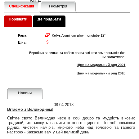
KITE
Специфікація
Геометрія
Порівняти
Де придбати
Рама:
Kellys Aluminum alloy monotube 12”
Ціна:
Виробник залишає за собою права змінити комплектацію без
попередження.
Ціни на модельний ряд 2021
Ціни на модельний ряд 2018
Новини
08.04.2018
Вітаємо з Великоднем!
Світле свято Великодня несе в собі добро та мудрість вікових
традицій, які можуть навчити кожного щирості. Теплої посмішки
рідних, чистоти намірів, мирного неба над головою та гарного
настрою - бажаємо вам у цей великий день!