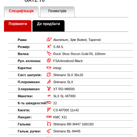
GATE 70
Специфікація
Геометрія
Порівняти
Де придбати
Рама:
Aluminium, 3ple Butted, Tapered
Розмір:
S /M /L
Вилка:
Rock Shox Recon Gold RL 100mm
Рул. колонка:
FSA Anodized Black
Каретка:
integr.
Сист. шатунів:
Shimano SLX 36x26
П.перемикач:
Shimano SLX
З.перемикач:
XT RD-M8000
Манетки:
SLX SL-M7000
К-ть швидкостей:
22
Касета:
CS-M7000 11x42
Ланцюг:
KMC X11
Гальма:
Shimano BR M447 160/160
Гальм. ручки:
Shimano BL-M445