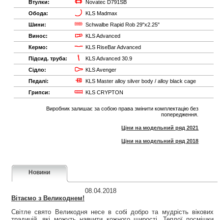
Втулки:
Novatec D791SB
Обода:
KLS Madmax
Шини:
Schwalbe Rapid Rob 29"x2.25"
Винос:
KLS Advanced
Кермо:
KLS RiseBar Advanced
Підсид. труба:
KLS Advanced 30.9
Сідло:
KLS Avenger
Педалі:
KLS Master alloy silver body / alloy black cage
Грипси:
KLS CRYPTON
Виробник залишає за собою права змінити комплектацію без
попередження.
Ціни на модельний ряд 2021
Ціни на модельний ряд 2018
Новини
08.04.2018
Вітаємо з Великоднем!
Світле свято Великодня несе в собі добро та мудрість вікових
традицій, які можуть навчити кожного щирості. Теплої посмішки