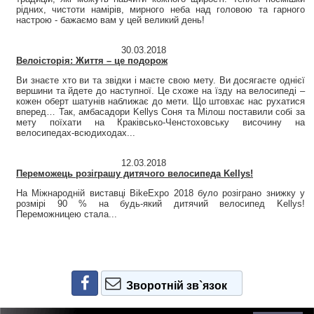
рідних, чистоти намірів, мирного неба над головою та гарного
настрою - бажаємо вам у цей великий день!
30.03.2018
Велоісторія: Життя – це подорож
Ви знаєте хто ви та звідки і маєте свою мету. Ви досягаєте однієї
вершини та йдете до наступної. Це схоже на їзду на велосипеді –
кожен оберт шатунів наближає до мети. Що штовхає нас рухатися
вперед… Так, амбасадори Kellys Соня та Мілош поставили собі за
мету поїхати на Краківсько-Ченстоховську височину на
велосипедах-всюдиходах...
12.03.2018
Переможець розіграшу дитячого велосипеда Kellys!
На Міжнародній виставці BikeExpo 2018 було розіграно знижку у
розмірі 90 % на будь-який дитячий велосипед Kellys!
Переможницею стала...
Зворотній зв`язок