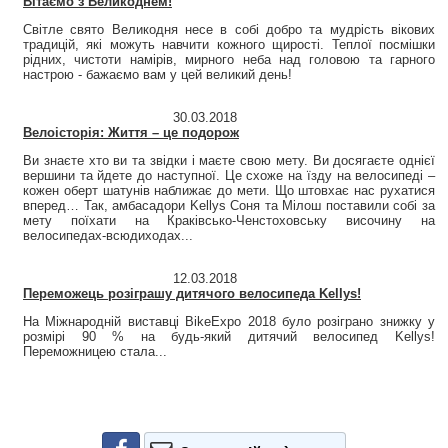
Вітаємо з Великоднем!
Світле свято Великодня несе в собі добро та мудрість вікових
традицій, які можуть навчити кожного щирості. Теплої посмішки
рідних, чистоти намірів, мирного неба над головою та гарного
настрою - бажаємо вам у цей великий день!
30.03.2018
Велоісторія: Життя – це подорож
Ви знаєте хто ви та звідки і маєте свою мету. Ви досягаєте однієї
вершини та йдете до наступної. Це схоже на їзду на велосипеді –
кожен оберт шатунів наближає до мети. Що штовхає нас рухатися
вперед… Так, амбасадори Kellys Соня та Мілош поставили собі за
мету поїхати на Краківсько-Ченстоховську височину на
велосипедах-всюдиходах...
12.03.2018
Переможець розіграшу дитячого велосипеда Kellys!
На Міжнародній виставці BikeExpo 2018 було розіграно знижку у
розмірі 90 % на будь-який дитячий велосипед Kellys!
Переможницею стала...