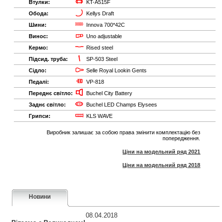
Втулки:
KT-A515F
Обода:
Kellys Draft
Шини:
Innova 700*42C
Винос:
Uno adjustable
Кермо:
Rised steel
Підсид. труба:
SP-503 Steel
Сідло:
Selle Royal Lookin Gents
Педалі:
VP-818
Переднє світло:
Buchel City Battery
Заднє світло:
Buchel LED Champs Elysees
Грипси:
KLS WAVE
Виробник залишає за собою права змінити комплектацію без
попередження.
Ціни на модельний ряд 2021
Ціни на модельний ряд 2018
Новини
08.04.2018