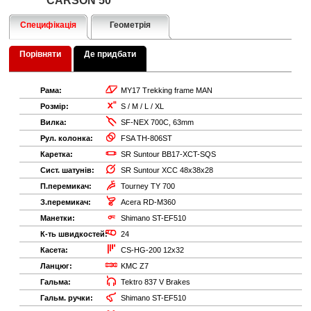
CARSON 50
Специфікація
Геометрія
Порівняти
Де придбати
Рама:
MY17 Trekking frame MAN
Розмір:
S / M / L / XL
Вилка:
SF-NEX 700C, 63mm
Рул. колонка:
FSA TH-806ST
Каретка:
SR Suntour BB17-XCT-SQS
Сист. шатунів:
SR Suntour XCC 48x38x28
П.перемикач:
Tourney TY 700
З.перемикач:
Acera RD-M360
Манетки:
Shimano ST-EF510
К-ть швидкостей:
24
Касета:
CS-HG-200 12x32
Ланцюг:
KMC Z7
Гальма:
Tektro 837 V Brakes
Гальм. ручки:
Shimano ST-EF510