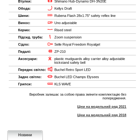
Втулки:
Shimano Hub-Dynamo DH-3N20E
Обода:
Kellys Draft
Шини:
Rubena Flash 28x1.75" safety reflex line
Винос:
Uno adjustable
Кермо:
Rised steel
Підсид. труба:
Zoom suspension
Сідло:
Selle Royal Freedom Royalgel
Педалі:
ZP-210
Аксесуари:
plastic mudguards alloy carrier alloy adjustable
kickstand safety bell
Переднє світло:
Buchel Retro Sport LED
Заднє світло:
Buchel LED Champs Elysees
Грипси:
KLS WAVE
Виробник залишає за собою права змінити комплектацію без
попередження.
Ціни на модельний ряд 2021
Ціни на модельний ряд 2018
Новини