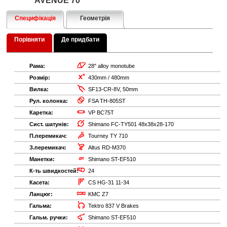
AVENUE 70
Специфікація
Геометрія
Порівняти
Де придбати
Рама:
28" alloy monotube
Розмір:
430mm / 480mm
Вилка:
SF13-CR-8V, 50mm
Рул. колонка:
FSA TH-805ST
Каретка:
VP BC75T
Сист. шатунів:
Shimano FC-TY501 48x38x28-170
П.перемикач:
Tourney TY 710
З.перемикач:
Altus RD-M370
Манетки:
Shimano ST-EF510
К-ть швидкостей:
24
Касета:
CS HG-31 11-34
Ланцюг:
KMC Z7
Гальма:
Tektro 837 V Brakes
Гальм. ручки:
Shimano ST-EF510