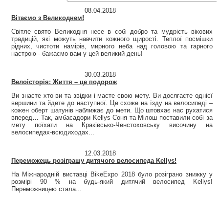
08.04.2018
Вітаємо з Великоднем!
Світле свято Великодня несе в собі добро та мудрість вікових
традицій, які можуть навчити кожного щирості. Теплої посмішки
рідних, чистоти намірів, мирного неба над головою та гарного
настрою - бажаємо вам у цей великий день!
30.03.2018
Велоісторія: Життя – це подорож
Ви знаєте хто ви та звідки і маєте свою мету. Ви досягаєте однієї
вершини та йдете до наступної. Це схоже на їзду на велосипеді –
кожен оберт шатунів наближає до мети. Що штовхає нас рухатися
вперед… Так, амбасадори Kellys Соня та Мілош поставили собі за
мету поїхати на Краківсько-Ченстоховську височину на
велосипедах-всюдиходах...
12.03.2018
Переможець розіграшу дитячого велосипеда Kellys!
На Міжнародній виставці BikeExpo 2018 було розіграно знижку у
розмірі 90 % на будь-який дитячий велосипед Kellys!
Переможницею стала...