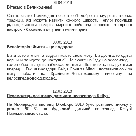
08.04.2018
Вітаємо з Великоднем!
Світле свято Великодня несе в собі добро та мудрість вікових
традицій, які можуть навчити кожного щирості. Теплої посмішки
рідних, чистоти намірів, мирного неба над головою та гарного
настрою - бажаємо вам у цей великий день!
30.03.2018
Велоісторія: Життя – це подорож
Ви знаєте хто ви та звідки і маєте свою мету. Ви досягаєте однієї
вершини та йдете до наступної. Це схоже на їзду на велосипеді –
кожен оберт шатунів наближає до мети. Що штовхає нас рухатися
вперед… Так, амбасадори Kellys Соня та Мілош поставили собі за
мету поїхати на Краківсько-Ченстоховську височину на
велосипедах-всюдиходах...
12.03.2018
Переможець розіграшу дитячого велосипеда Kellys!
На Міжнародній виставці BikeExpo 2018 було розіграно знижку у
розмірі 90 % на будь-який дитячий велосипед Kellys!
Переможницею стала...