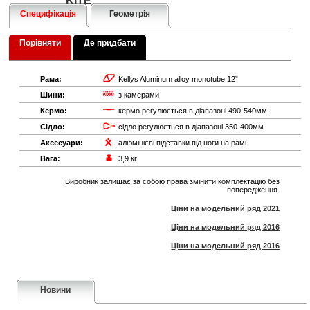
KITE
Специфікація
Геометрія
Порівняти
Де придбати
Рама:
Kellys Aluminum alloy monotube 12”
Шини:
з камерами
Кермо:
кермо регулюється в діапазоні 490-540мм.
Сідло:
сідло регулюється в діапазоні 350-400мм.
Аксесуари:
алюмінієві підставки під ноги на рамі
Вага:
3,9 кг
Виробник залишає за собою права змінити комплектацію без
попередження.
Ціни на модельний ряд 2021
Ціни на модельний ряд 2016
Ціни на модельний ряд 2016
Новини