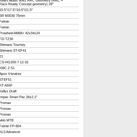
Kellys Alutec 6061 RRC Geometry (RRC =
Race Ready Concept geometry) 26"
15.5"/17.5"/19.5"/21.5"
SR M3030 75mm
Feimin
Feimin
Prowheel AM68+ 42x34x24
FD-TZ30
Shimano Tourney
Shimano ST-EF41
21
CS-HG200-7 12-32
KMC Z-51
Apse V-brakes
STEF51
KT-A55F
Kellys Draft
Impac Smart Pac 26x2.1"
Promax
Promax
Promax
Velo MTB
Feimin FP-804
KLS Advancer