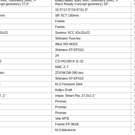
61 RRC Geometry (RRC =
Kellys Alutec 6061 RRC Geometry (RRC =
pt geometry) 27,5"
Race Ready Concept geometry) 26"
15.5"/17.5"/19.5"/21.5"
0mm
SR XCT 100mm
Feimin
Feimin
32x22
Suntour XCC 42x32x22
Shimano Tourney
Altus RD-M310
Shimano ST-EF510
24
2
CS-HG200-8 11-32
KMC Z-7
isc
ZOOM DB-280 dsc
Shimano ST-EF510
k
KLS Firework Disk
Kellys Draft
 ,1"
Impac Smart Pac 27,5x2.1"
Promax
Promax
Promax
Velo MTB
Feimin FP-961B
KLS Advancer