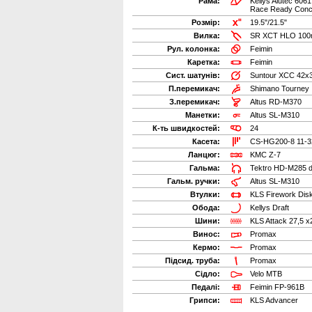
Рама:
Kellys Alutec 60
Race Ready Conce
Розмір:
19.5"/21.5"
Вилка:
SR XCT HLO 10
Рул. колонка:
Feimin
Каретка:
Feimin
Сист. шатунів:
Suntour XCC 42x
П.перемикач:
Shimano Tourney
З.перемикач:
Altus RD-M370
Манетки:
Altus SL-M310
К-ть швидкостей:
24
Касета:
CS-HG200-8 11-3
Ланцюг:
KMC Z-7
Гальма:
Tektro HD-M285 d
Гальм. ручки:
Altus SL-M310
Втулки:
KLS Firework Dis
Обода:
Kellys Draft
Шини:
KLS Attack 27,5 x2
Винос:
Promax
Кермо:
Promax
Підсид. труба:
Promax
Сідло:
Velo MTB
Педалі:
Feimin FP-961B
Грипси:
KLS Advancer