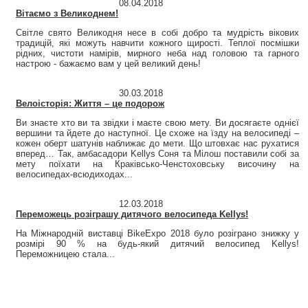
08.04.2018
Вітаємо з Великоднем!
Світле свято Великодня несе в собі добро та мудрість вікових
традицій, які можуть навчити кожного щирості. Теплої посмішки
рідних, чистоти намірів, мирного неба над головою та гарного
настрою - бажаємо вам у цей великий день!
30.03.2018
Велоісторія: Життя – це подорож
Ви знаєте хто ви та звідки і маєте свою мету. Ви досягаєте однієї
вершини та йдете до наступної. Це схоже на їзду на велосипеді –
кожен оберт шатунів наближає до мети. Що штовхає нас рухатися
вперед… Так, амбасадори Kellys Соня та Мілош поставили собі за
мету поїхати на Краківсько-Ченстоховську височину на
велосипедах-всюдиходах...
12.03.2018
Переможець розіграшу дитячого велосипеда Kellys!
На Міжнародній виставці BikeExpo 2018 було розіграно знижку у
розмірі 90 % на будь-який дитячий велосипед Kellys!
Переможницею стала...