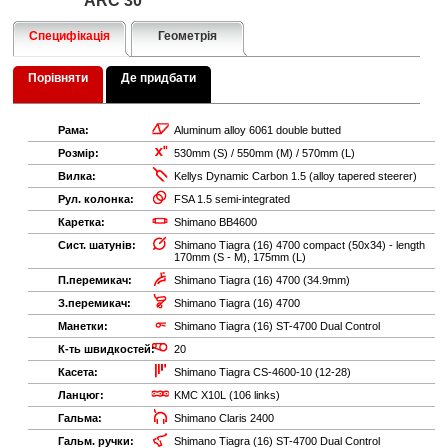
ARC 30
Специфікація
Геометрія
Порівняти
Де придбати
Рама:
Aluminum alloy 6061 double butted
Розмір:
530mm (S) / 550mm (M) / 570mm (L)
Вилка:
Kellys Dynamic Carbon 1.5 (alloy tapered steerer)
Рул. колонка:
FSA 1.5 semi-integrated
Каретка:
Shimano BB4600
Сист. шатунів:
Shimano Tiagra (16) 4700 compact (50x34) - length
170mm (S - M), 175mm (L)
П.перемикач:
Shimano Tiagra (16) 4700 (34.9mm)
З.перемикач:
Shimano Tiagra (16) 4700
Манетки:
Shimano Tiagra (16) ST-4700 Dual Control
К-ть швидкостей:
20
Касета:
Shimano Tiagra CS-4600-10 (12-28)
Ланцюг:
KMC X10L (106 links)
Гальма:
Shimano Claris 2400
Гальм. ручки:
Shimano Tiagra (16) ST-4700 Dual Control