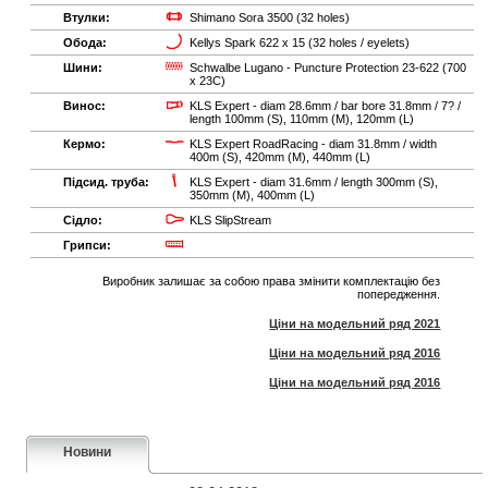
Втулки:
Shimano Sora 3500 (32 holes)
Обода:
Kellys Spark 622 x 15 (32 holes / eyelets)
Шини:
Schwalbe Lugano - Puncture Protection 23-622 (700
x 23C)
Винос:
KLS Expert - diam 28.6mm / bar bore 31.8mm / 7? /
length 100mm (S), 110mm (M), 120mm (L)
Кермо:
KLS Expert RoadRacing - diam 31.8mm / width
400m (S), 420mm (M), 440mm (L)
Підсид. труба:
KLS Expert - diam 31.6mm / length 300mm (S),
350mm (M), 400mm (L)
Сідло:
KLS SlipStream
Грипси:
Виробник залишає за собою права змінити комплектацію без
попередження.
Ціни на модельний ряд 2021
Ціни на модельний ряд 2016
Ціни на модельний ряд 2016
Новини